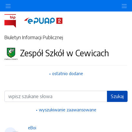
Ukryj/pokaż menu przedmiotowe
Uk
Biuletyn Informacji Publicznej
Zespół Szkół w Cewicach
ostatnio dodane
Wyszukiwarka
Szukaj
wyszukiwanie zaawansowane
eBoi